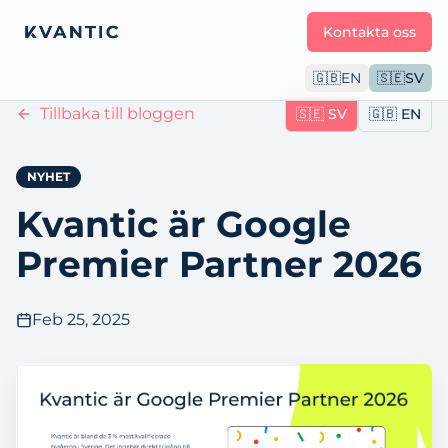
Kontakta oss
🇬🇧
EN
🇸🇪
SV
Tillbaka till bloggen
🇸🇪
SV
🇬🇧
EN
NYHET
Kvantic är Google
Premier Partner 2026
Feb 25, 2025