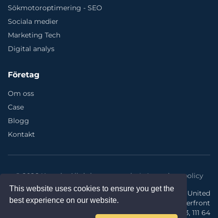
Sökmotoroptimering - SEO
Sociala medier
Marketing Tech
Digital analys
Företag
Om oss
Case
Blogg
Kontakt
©
2026 Kvantic.
All rights reserved.
|
Integritetspolicy
This website uses cookies to ensure you get the
Kontor: Kvantic @ United
best experience on our website.
Spaces Waterfront
|
|
contact@kvantic.com
Klarabergsviadukten 63, 111 64