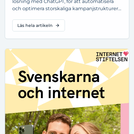
lösning med ChatGPT, för att automatisera
och optimera storskaliga kampanjstrukturer –
+31 % CTR, -52 % CPA och +100 % POAS.
Läs hela artikeln