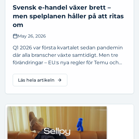
Svensk e-handel växer brett –
men spelplanen håller på att ritas
om
May 26, 2026
Q1 2026 var första kvartalet sedan pandemin
där alla branscher växte samtidigt. Men tre
förändringar – EU:s nya regler för Temu och
Shein, AEO och cirkulär e-handel – kommer
påverka mer än kvartalssiffrorna.
Läs hela artikeln