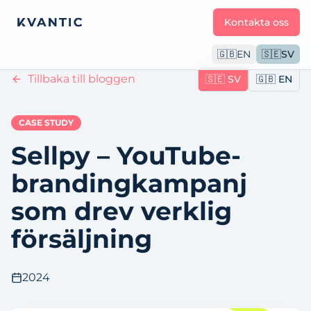
Kontakta oss
🇬🇧
EN
🇸🇪
SV
Tillbaka till bloggen
🇸🇪
SV
🇬🇧
EN
CASE STUDY
Sellpy – YouTube-
brandingkampanj
som drev verklig
försäljning
2024